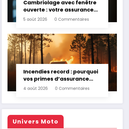
Cambriolage avec fenêtre
ouverte : votre assurance
paie-t-elle ?
5 août 2026
0 Commentaires
Incendies record : pourquoi
vos primes d’assurance
vont augmenter
4 août 2026
0 Commentaires
Univers Moto