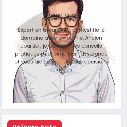
Maxime Rivière
Expert en assurance, démystifie le
domaine avec empathie. Ancien
courtier, je partage des conseils
pratiques pour simplifier l'assurance
et vous aide à prendre des décisions
éclairées.
Univers Auto