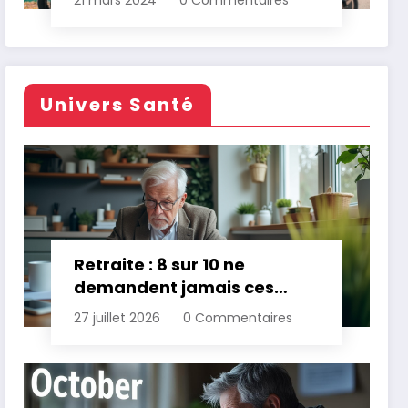
21 mars 2024
0 Commentaires
Univers Santé
Retraite : 8 sur 10 ne
demandent jamais ces
aides gratuites
27 juillet 2026
0 Commentaires