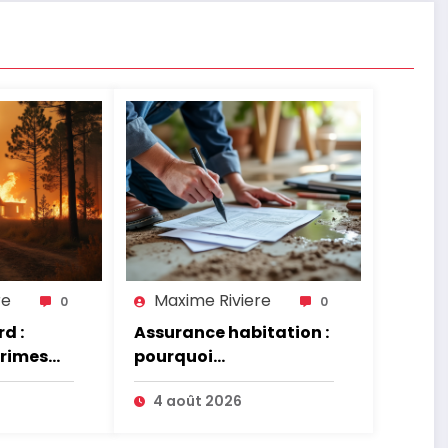
re
Maxime Riviere
0
0
d :
Assurance habitation :
primes
pourquoi
ont
l’indemnisation prend
4 août 2026
parfois 7 mois