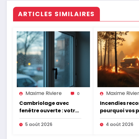
ARTICLES SIMILAIRES
Maxime Riviere
Maxime Rivie
0
Cambriolage avec
Incendies recor
fenêtre ouverte : votre
pourquoi vos 
assurance paie-t-elle ?
d’assurance v
5 août 2026
4 août 2026
augmenter