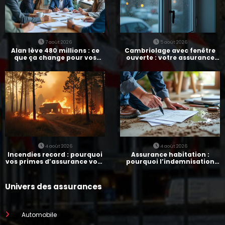
7 août 2026
5 août 2026
Alan lève 480 millions : ce
Cambriolage avec fenêtre
que ça change pour vos
ouverte : votre assurance
assurances
paie-t-elle ?
4 août 2026
4 août 2026
Incendies record : pourquoi
Assurance habitation :
vos primes d’assurance vont
pourquoi l’indemnisation
augmenter
prend parfois 7 mois
Univers des assurances
Automobile