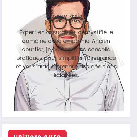
Maxime Rivière
Expert en assurance, démystifie le
domaine avec empathie. Ancien
courtier, je partage des conseils
pratiques pour simplifier l'assurance
et vous aide à prendre des décisions
éclairées.
Univers Auto