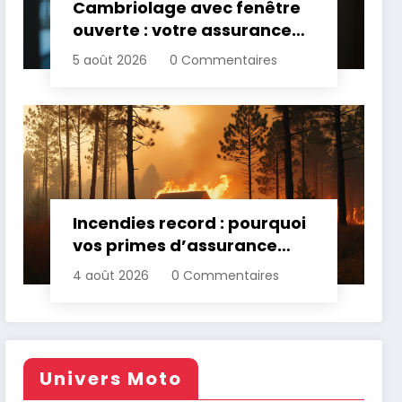
Cambriolage avec fenêtre
ouverte : votre assurance
paie-t-elle ?
5 août 2026
0 Commentaires
Incendies record : pourquoi
vos primes d’assurance
vont augmenter
4 août 2026
0 Commentaires
Univers Moto