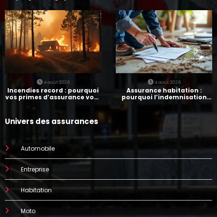
assurances
paie-t-elle ?
4 août 2026
4 août 2026
Incendies record : pourquoi
Assurance habitation :
vos primes d’assurance vont
pourquoi l’indemnisation
augmenter
prend parfois 7 mois
Univers des assurances
Automobile
Entreprise
Habitation
Moto