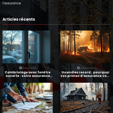
l'assurance.
Articles récents
5 août 2026
4 août 2026
Cambriolage avec fenêtre
Incendies record : pourquoi
ouverte : votre assurance
vos primes d’assurance vont
paie-t-elle ?
augmenter