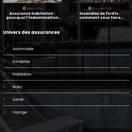
4 août 2026
28 juillet 2026
Assurance habitation :
Incendies de forêts :
pourquoi l’indemnisation
comment vous faire
prend parfois 7 mois
indemniser par votre
assurance
Univers des assurances
Automobile
Entreprise
Habitation
Moto
Santé
Voyage