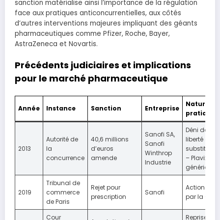
sanction matérialise ainsi l’importance de la régulation
face aux pratiques anticoncurrentielles, aux côtés
d’autres interventions majeures impliquant des géants
pharmaceutiques comme Pfizer, Roche, Bayer,
AstraZeneca et Novartis.
Précédents judiciaires et implications
pour le marché pharmaceutique
Nature de
Année
Instance
Sanction
Entreprise
pratiques
Déni de
Sanofi SA,
Autorité de
40,6 millions
liberté de
Sanofi
2013
la
d’euros
substitutio
Winthrop
concurrence
amende
– Plavix
Industrie
génériques
Tribunal de
Rejet pour
Action initi
2019
commerce
Sanofi
prescription
par la CNA
de Paris
Cour
Reprise de