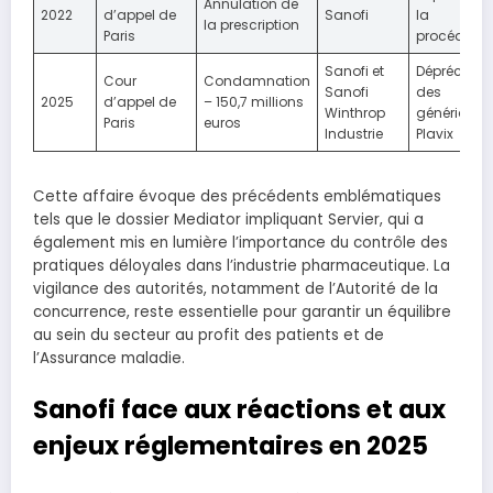
Annulation de
2022
d’appel de
Sanofi
la
la prescription
Paris
procédure
Sanofi et
Dépréciati
Cour
Condamnation
Sanofi
des
2025
d’appel de
– 150,7 millions
Winthrop
génériques
Paris
euros
Industrie
Plavix
Cette affaire évoque des précédents emblématiques
tels que le dossier Mediator impliquant Servier, qui a
également mis en lumière l’importance du contrôle des
pratiques déloyales dans l’industrie pharmaceutique. La
vigilance des autorités, notamment de l’Autorité de la
concurrence, reste essentielle pour garantir un équilibre
au sein du secteur au profit des patients et de
l’Assurance maladie.
Sanofi face aux réactions et aux
enjeux réglementaires en 2025