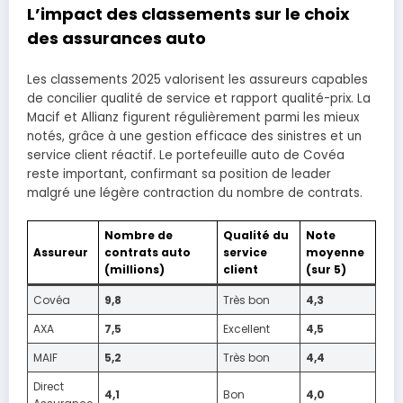
L’impact des classements sur le choix
des assurances auto
Les classements 2025 valorisent les assureurs capables
de concilier qualité de service et rapport qualité-prix. La
Macif et Allianz figurent régulièrement parmi les mieux
notés, grâce à une gestion efficace des sinistres et un
service client réactif. Le portefeuille auto de Covéa
reste important, confirmant sa position de leader
malgré une légère contraction du nombre de contrats.
Nombre de
Qualité du
Note
Assureur
contrats auto
service
moyenne
(millions)
client
(sur 5)
Covéa
9,8
Très bon
4,3
AXA
7,5
Excellent
4,5
MAIF
5,2
Très bon
4,4
Direct
4,1
Bon
4,0