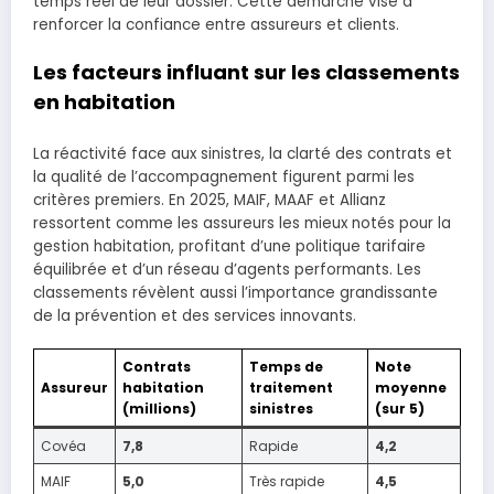
temps réel de leur dossier. Cette démarche vise à
renforcer la confiance entre assureurs et clients.
Les facteurs influant sur les classements
en habitation
La réactivité face aux sinistres, la clarté des contrats et
la qualité de l’accompagnement figurent parmi les
critères premiers. En 2025, MAIF, MAAF et Allianz
ressortent comme les assureurs les mieux notés pour la
gestion habitation, profitant d’une politique tarifaire
équilibrée et d’un réseau d’agents performants. Les
classements révèlent aussi l’importance grandissante
de la prévention et des services innovants.
Contrats
Temps de
Note
Assureur
habitation
traitement
moyenne
(millions)
sinistres
(sur 5)
Covéa
7,8
Rapide
4,2
MAIF
5,0
Très rapide
4,5