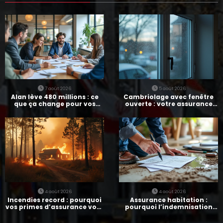
7 août 2026
5 août 2026
Alan lève 480 millions : ce
Cambriolage avec fenêtre
que ça change pour vos
ouverte : votre assurance
assurances
paie-t-elle ?
4 août 2026
4 août 2026
Incendies record : pourquoi
Assurance habitation :
vos primes d’assurance vont
pourquoi l’indemnisation
augmenter
prend parfois 7 mois