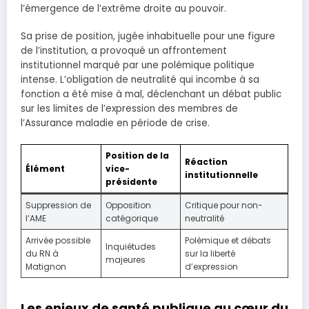
l’émergence de l’extrême droite au pouvoir.
Sa prise de position, jugée inhabituelle pour une figure
de l’institution, a provoqué un affrontement
institutionnel marqué par une polémique politique
intense. L’obligation de neutralité qui incombe à sa
fonction a été mise à mal, déclenchant un débat public
sur les limites de l’expression des membres de
l’Assurance maladie en période de crise.
Position de la
Réaction
Élément
vice-
institutionnelle
présidente
Suppression de
Opposition
Critique pour non-
l’AME
catégorique
neutralité
Arrivée possible
Polémique et débats
Inquiétudes
du RN à
sur la liberté
majeures
Matignon
d’expression
Les enjeux de santé publique au cœur du