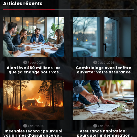
Articles récents
7 août 2026
5 août 2026
Alan lève 480 millions : ce
Cambriolage avec fenêtre
que ça change pour vos
ouverte : votre assurance
assurances
paie-t-elle ?
4 août 2026
4 août 2026
Incendies record : pourquoi
Assurance habitation :
vos primes d’assurance vont
pourquoi l’indemnisation