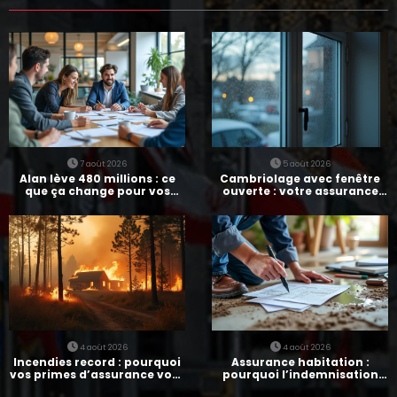
7 août 2026
5 août 2026
Alan lève 480 millions : ce
Cambriolage avec fenêtre
que ça change pour vos
ouverte : votre assurance
assurances
paie-t-elle ?
4 août 2026
4 août 2026
Incendies record : pourquoi
Assurance habitation :
vos primes d’assurance vont
pourquoi l’indemnisation
augmenter
prend parfois 7 mois