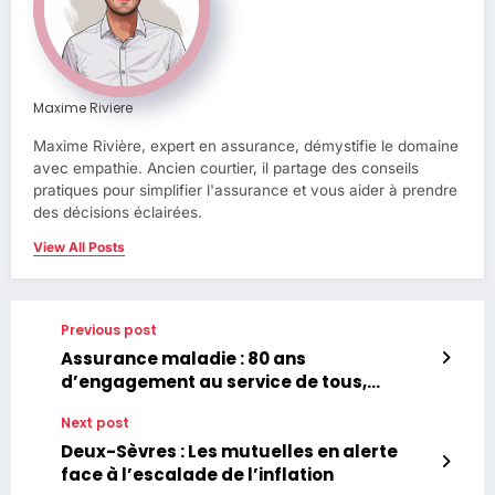
Maxime Riviere
Maxime Rivière, expert en assurance, démystifie le domaine
avec empathie. Ancien courtier, il partage des conseils
pratiques pour simplifier l'assurance et vous aider à prendre
des décisions éclairées.
View All Posts
Previous post
Assurance maladie : 80 ans
d’engagement au service de tous,
quelles perspectives pour l’avenir ?
Next post
Retour sur la journée nationale
orchestrée par l’Unaf, France Assos
Deux-Sèvres : Les mutuelles en alerte
Santé et la FNATH
face à l’escalade de l’inflation