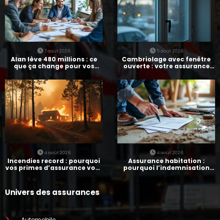
7 août 2026
5 août 2026
Alan lève 480 millions : ce
Cambriolage avec fenêtre
que ça change pour vos
ouverte : votre assurance
assurances
paie-t-elle ?
4 août 2026
4 août 2026
Incendies record : pourquoi
Assurance habitation :
vos primes d’assurance vont
pourquoi l’indemnisation
augmenter
prend parfois 7 mois
Univers des assurances
Automobile